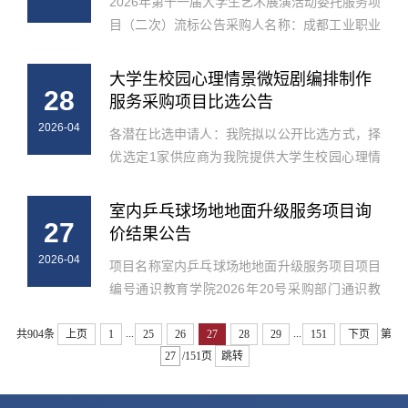
2026年第十一届大学生艺术展演活动委托服务项
目（二次）流标公告采购人名称：成都工业职业
技术学院项目名称：2026年第十一届大学生艺术
展演活动委托服务项目（二次）项目采购编号：
大学生校园心理情景微短剧编排制作
28
CGZY2026-0005公告日期：2026年...
服务采购项目比选公告
2026-04
各潜在比选申请人：我院拟以公开比选方式，择
优选定1家供应商为我院提供大学生校园心理情
景微短剧编排制作服务，现邀请符合采购要求的
供应商参加本次公开比选活动。一、项目基本情
室内乒乓球场地地面升级服务项目询
27
况1.项目名称：大学生校园心理情...
价结果公告
2026-04
项目名称室内乒乓球场地地面升级服务项目项目
编号通识教育学院2026年20号采购部门通识教
育学院采购预算（元）15000.00元询价过程询价
...
...
小组评审开始时间2026年4月27日11时00分询价
共904条
上页
1
25
26
27
28
29
151
下页
第
小组评审结束时间2026年4月27日11...
/151页
跳转