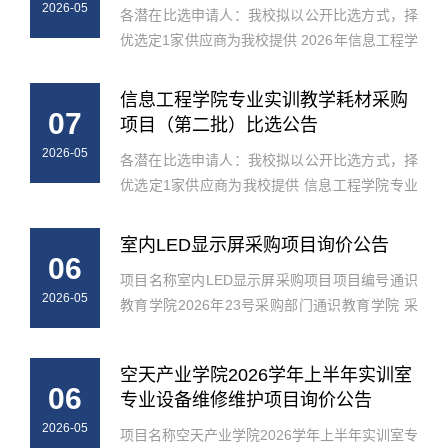
2026-05
各潜在比选申请人：我校拟以公开比选方式，择
优选定1家供应商为我校提供 2026年信息工程学
院迎新物料采购项目 提供服务，现邀请符合采购
要求的供应商参加本次公开比选活动。一、项目
信息工程学院专业实训教学耗材采购
07
基本情况1.项目名称：2026年信...
项目（第二批）比选公告
2026-05
各潜在比选申请人：我校拟以公开比选方式，择
优选定1家供应商为我校提供 信息工程学院专业
实训教学耗材采购项目（第二批）提供货物供应
服务，现邀请符合采购要求的供应商参加本次公
室内LED显示屏采购项目询价公告
06
开比选活动。一、项目基本情况1...
项目名称室内LED显示屏采购项目项目编号通识
2026-05
教育学院2026年23号采购部门通识教育学院 采
购预算（元）叁万元整 （¥30,000.00）询价内
容询价函见附件报价方式1.供应商自行下载报价
空天产业学院2026学年上半年实训室
函（见附件）；2.供应商根据询价函...
06
专业设备维修维护项目询价公告
2026-05
项目名称空天产业学院2026学年上半年实训室专