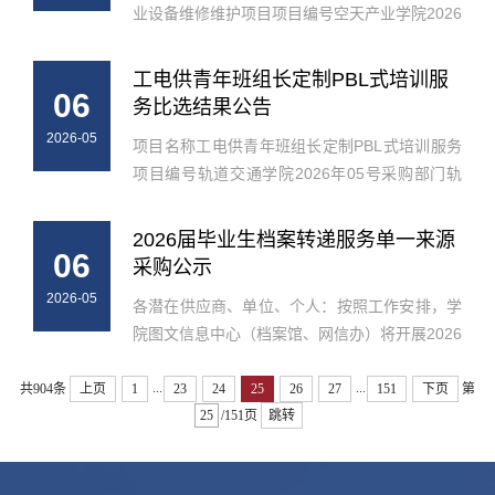
业设备维修维护项目项目编号空天产业学院2026
年01号采购部门空天产业学院采购预算（元）
83600询价内容询价函见附件报价方式1.供应商
工电供青年班组长定制PBL式培训服
06
自行下载报价函（见附件）;2.供应...
务比选结果公告
2026-05
项目名称工电供青年班组长定制PBL式培训服务
项目编号轨道交通学院2026年05号采购部门轨
道交通学院采购预算（元）80500比选过程比选
小组评审开始时间2026年4月30日14时00分比选
2026届毕业生档案转递服务单一来源
06
小组评审结束时间2026年4月30日15时0...
采购公示
2026-05
各潜在供应商、单位、个人：按照工作安排，学
院图文信息中心（档案馆、网信办）将开展2026
届毕业生档案转递服务项目的采购。采购的服务
...
...
预算金额为96000.00元（玖万陆仟元整）,拟采
共904条
上页
1
23
24
25
26
27
151
下页
第
用单一来源的方式进行采购。一、...
/151页
跳转