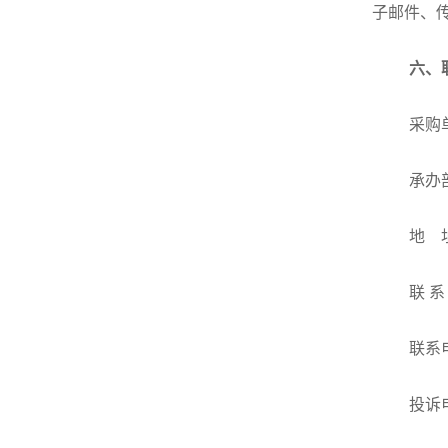
子邮件、
六、
采购
承办
地
联
系
联系
投诉