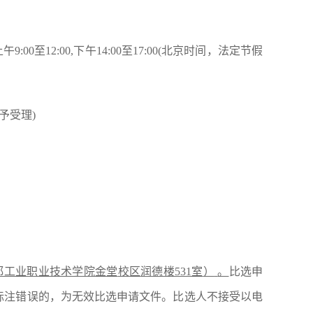
上午
9:00至12:00,下午14:00至17:00(北京时间，法定节假
予受理)
都工业职业技术学院
金堂
校区
润德楼
531室
）
。
比选申
标注错误的，为无效比选申请文件。比选人不接受以电