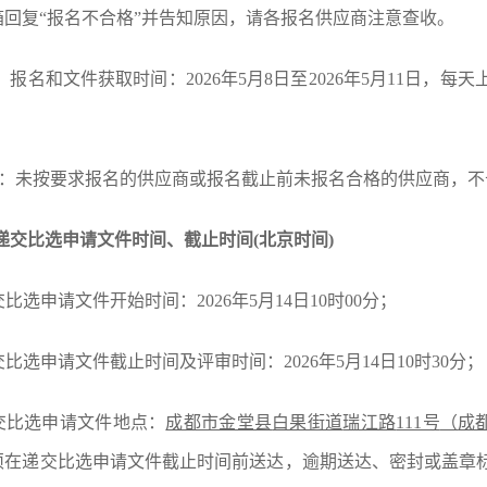
箱回复“报名不合格”并告知原因，请各报名供应商注意查收。
）报名和文件获取时间：
202
6
年
5
月
8
日至
202
6
年
5
月
11
日，每天
明：未按要求报名的供应商或报名截止前未报名合格的供应商，不
递交比选申请文件时间、截止时间
(北京时间)
递交比选申请文件开始时间：202
6
年
5
月
14
日
10
时
0
0分；
递交比选申请文件截止时间及评审时间：202
6
年
5
月
14
日
10时
3
0分；
递交比选申请文件地点：
成都市金堂县
白果街道
瑞江路
111号
（
成
须在递交比选申请文件截止时间前送达，逾期送达、密封或盖章