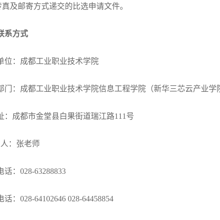
传真及邮寄方式递交的比选申请文件。
联系方式
单位：成都工业职业技术学院
部门：成都工业职业技术
学院
信息工程学院（新华三芯云产业学
址：成都市金堂县
白果街道
瑞江路
111号
人：
张老师
电话：
028-
63288833
电话：
028-64102646 028-64458854