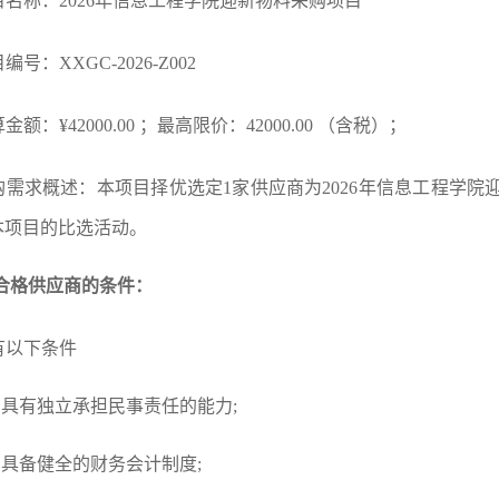
项目名称：
2026年信息工程学院迎新物料采购项目
目编号：XXGC-202
6
-Z00
2
预算金额：
¥
42000
.00 ；最高限价：
42000
.00 （含税）；
购需求概述：
本项目
择优选定
1家供应商
为
2026年信息工程学
本项目的
比选活动
。
合格供应商的条件：
具有以下条件
）具有独立承担民事责任的能力;
）具备健全的财务会计制度;