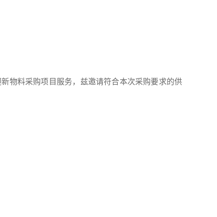
院迎新物料采购项目
服务
，
兹
邀请符合
本次
采购要求的供