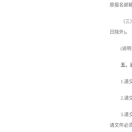
原报名邮
（三
日除外)。
(说
五、
1.
2.
3.
请文件必