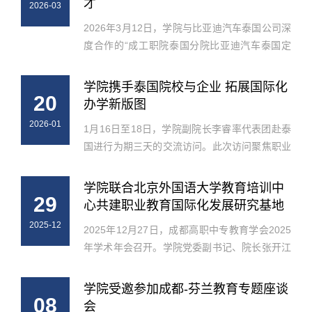
才
2026-03
2026年3月12日，学院与比亚迪汽车泰国公司深
度合作的“成工职院泰国分院比亚迪汽车泰国定
向招聘会”在比亚迪曼谷Kanlapaphruek售后与培
训基地举行。这是双方自联合办学以来，连续举
学院携手泰国院校与企业 拓展国际化
20
办的第三届泰国项目班专场招聘...
办学新版图
2026-01
1月16日至18日，学院副院长李睿率代表团赴泰
国进行为期三天的交流访问。此次访问聚焦职业
教育国际化合作，代表团密集走访多所泰国院校
及在泰中资企业，在海外办学、产教融合、汉语
学院联合北京外国语大学教育培训中
29
教育、中外合作办学等方面取得一...
心共建职业教育国际化发展研究基地
2025-12
2025年12月27日，成都高职中专教育学会2025
年学术年会召开。学院党委副书记、院长张开江
出席，并代表理事会作年度工作报告。大会期
间，学院与北京外国语大学教育培训中心举行
学院受邀参加成都-芬兰教育专题座谈
08
“职业教育国际化发展研究基地”揭牌...
会