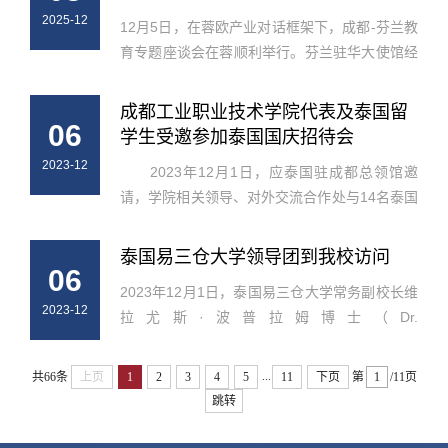
2025-12
12月5日，在蓉欧产业对话框架下，成都-芬兰教
育专题座谈会在蓉顺利举行。芬兰驻华大使馆经
济与贸易参赞康洛林携芬兰教育相关企业、机构
代表到访，同成都市教育局、职业院校围绕推动
成都工业职业技术学院代表及泰国留
06
蓉芬教育国际交流、深化产教融...
学生受邀参加泰国国庆招待会
2023-12
2023年12月1日，应泰国驻成都总领馆邀
请，学院相关领导、对外交流合作处与14名泰国
留学生应邀参加泰国国庆节招待会。期间，泰国
驻成都总领馆代总领事林媄女士与学院副院长刁
泰国易三仓大学领导团到我校访问
06
元园女士进行了友好交流，代总领...
2023年12月1日，泰国易三仓大学常务副校长维
2023-12
拉尤斯·波普拉姆博士（Dr.
Verayuth·Boonpram）一行5人访问成都工业职
业技术学院。党委副书记、院长苏延川，副院长
...
共66条
上页
1
2
3
4
5
11
下页
第
/11页
刁元园参加接待并与对方进行了座谈。座谈会
跳转
上，苏延...