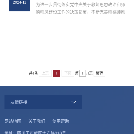
2024-11
为进一步贯彻落实党中央关于教师思想政治和师
德师风建设工作的决策部署，不断完善师德师风
建设长效机制，构建教育、宣传、考核、激励、
惩处、监督有效结合、协同联动的工作机制。学
院始终把师德师风作为评价教师...
共1条
上页
1
下页
第
/1页
跳转
友情链接
网站地图
关于我们
使用帮助
地址：四川天府新区大安路818号