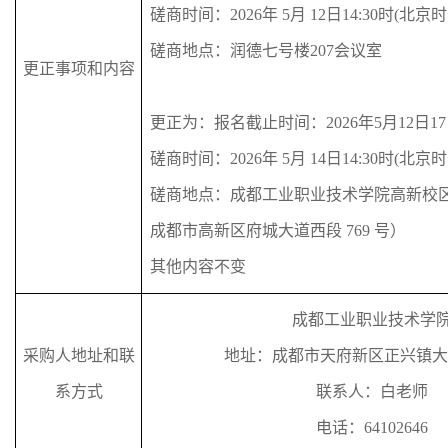
磋商时间
：
20
2
6
年
5
月
12
日
14
:
3
0
时
(
北京时
磋商地点：润德七号楼
207会议室
更正
事项和内容
更正为：
报名截止时间：
2026年5月12日1
磋商时间
：
20
2
6
年
5
月
14
日
14
:
3
0
时
(
北京时
磋商地点：成都工业职业技术学院高新校
成都市高新区府城大道西段 769 号）
其他内容不变
成都工业职业技术学
采购人地址和联
地址：成都市天府新区正兴镇大
系方式
联系人：
白老师
电话：
64102646