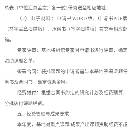
总表（单位汇总盖章）各一式
1
份寄送至相应地址；
（2）
电子材料：申请书
WORD
版、申请书
PDF
版
（签字盖章扫描版）、
承诺书
（签字扫描版）
提交至
相应邮
箱
。
专家评审：基地将组织专家对申请书进行评审，确定
资助课题名单。
签署合同：获批课题的申请者需与本基地签署课题任
务书及合同书，确定资助金额。
经费拨付：根据合同书约定的研究计划及经费预算，
分批拨付课题经费。
五、经费管理与成果要求
本年度，基地对重点课题
/
成果产出课题资助经费不超