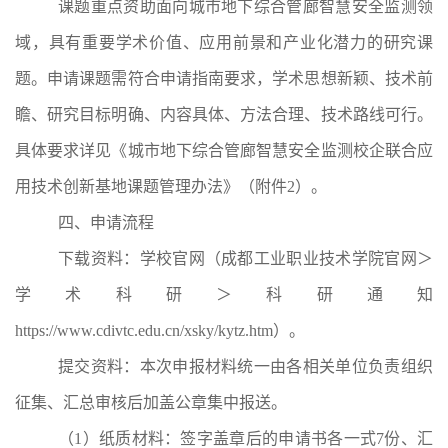
课题重点资助面向城市地下综合管廊智慧安全监测领
域，具有重要学术价值、应用前景和产业化潜力的研究课
题。申请课题需符合申请指南要求，学术思想新颖、技术前
瞻、研究目标明确、内容具体、方法合理、技术路线可行。
具体要求详见
《城市地下综合管廊智慧安全监测校企联合应
用技术创新基地课题管理办法》
（
附件
2
）
。
四、申请流程
下载资料：学校官网（成都工业职业技术学院官网＞
学术科研＞科研通知
https://www.cdivtc.edu.cn/xsky/kytz.htm
）。
提交资料：本次申报材料统一由各相关单位负责组织
征集、汇总审核
后加盖公章
集中报送
。
（1）
纸质材料：签字盖章后的
申请书
各
一式
7
份、
汇