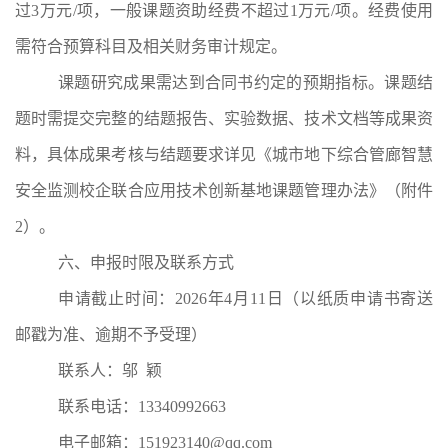
过
3
万元
/
项，一般课题资助经费不超过
1
万元
/
项。经费使用
需符合预算科目及相关财务审计规定。
课题研究成果需达到合同书约定的预期指标。课题结
题时需提交完整的结题报告、实验数据、技术文档等成果资
料，具体成果考核与结题要求详见《城市地下综合管廊智慧
安全监测校企联合应用技术创新基地课题管理办法》
（
附件
2
）
。
六、申报时限及联系方式
申请截止时间：
202
6
年
4
月
11
日（以纸质申请书
寄送
邮戳
为准
、
逾期不予受理）
联系人：
邬
颖
联系电话：
13340992663
电子邮箱
：
151923140@qq.com