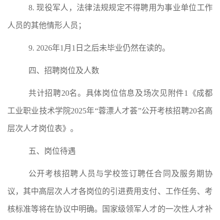
8.
现役军人，法律法规规定不得聘用为事业单位工作
人员的其他情形人员；
9.
202
6
年
1
月
1
日之后未毕业仍然在读的。
四、招聘岗位及人数
共计招聘
20
名。
具体岗位信息
及场次
见附件
1
《
成都
工业职业技术学院
20
2
5
年
“
蓉漂人才荟
”
公开
考核
招聘
20
名高
层次人才岗位
表
》。
五
、岗位待遇
公开考核招聘人员与学校签订聘任合同及服务期协
议，其中高层次人才
各岗位的
引进费用支付、
工作任务、考
核标准等将在协议中明确。
国家级
领军人才
的
一次性人才补