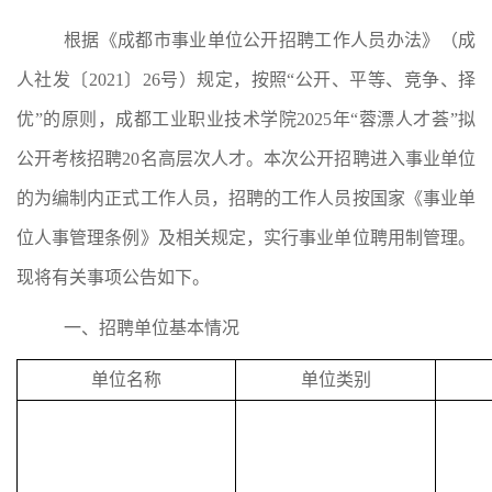
根据《成都市事业单位公开招聘工作人员办法》
（
成
人社发〔
20
21
〕
26
号
）
规定，按照
“
公开、平等、竞争、择
优
”
的原则，
成都工业职业技术学院
20
2
5
年
“
蓉漂人才荟
”
拟
公开考核招聘
20
名高层次人才
。
本次公开招聘进入事业单位
的为编制内
正式
工作人员，
招聘的工作人员按国家《事业单
位人事管理条例》及相关规定，实行事业单位聘用制管理。
现将有关事项公告如下
。
一、招聘单位基本情况
单位名称
单位类别