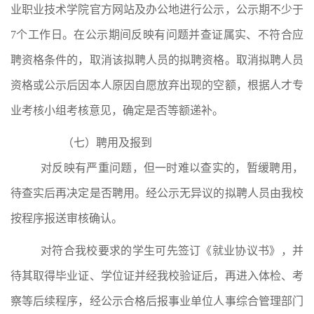
业职业技术学院官方网站及办公地进行公示，公示期不少于
7
个工作日。在公示期间反映有问题并查证属实、不符合应
聘资格条件的，取消该拟聘人员的拟聘资格。取消拟聘人员
资格或公示后因本人原因自愿放弃出现的空额，根据人才专
业考核小组考核意见，确定是否等额递补。
（七）
聘用及报到
对反映有严重问题，但一时难以查实的，暂缓聘用，
待查实后再决定是否聘用。经公示无异议的拟聘人员由
我校
按程序报送审核确认。
对符合
我校
要求的学生可先签订《就业协议书》
，
并
待其取得毕业证、学位证并经
我校
验证后，再进入体检、考
察等后续程序，经公示合格后报事业单位人事综合管理部门