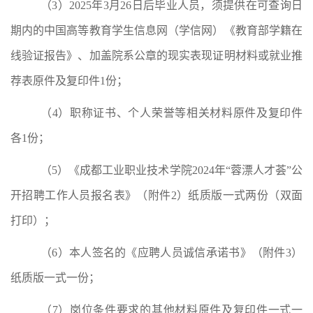
（
3
）
2025
年
3
月
26
日后毕业人员
，须提供
在可查询日
期内的
中国高等教育学生信息网
（
学信网
）《教育部学籍在
线验证报告》、
加盖院系公章的现实表现证明材料或就业推
荐表
原件及复印件
1
份
；
（
4
）职称证书、
个人荣誉等相关材料
原件及复印件
各
1
份；
（
5
）
《成都工业职业技术学院
20
2
4
年
“
蓉漂人才荟
”
公
开招聘
工作人员
报名表》
（附件
2
）纸质版
一式两份
（
双面
打印）；
（
6
）
本人签名的
《
应聘人员
诚信承诺书》
（附件
3
）
纸质版
一式
一
份
；
（
7
）
岗位条件要求的其他材料
原件及复印
件一式一