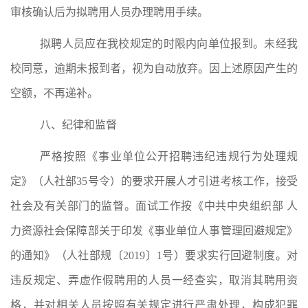
审核确认后为拟聘用人员办理聘用手续。
拟聘人员应在
我校
规定的时限内向单位报到。未经
我
校
同意，逾期未报到者，视为自动放弃。因上述原因产生的
空额，不再递补。
八
、纪律和监督
严格按照《事业单位公开招聘违纪违规行为处理规
定》（人社部
35
号令）的要求开展人才引进考核工作，接受
社会及有关部门的监督。面试工作按《中共中央组织部 人
力资源社会保障部关于印发《事业单位人事管理回避规定》
的通知》（人社部规〔
2019
〕
1
号）要求实行回避制度。对
违反规定、弄虚作假聘用的人员一经查实，取消其聘用资
格，并对相关人员按照有关规定进行严肃处理，构成犯罪