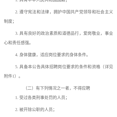
2.
遵守宪法和法律，
拥护中国共产党
领导和社会主义
制度；
3.
具有良好的政治素质和道德品行
，爱岗敬业，事业
心和责任感强。
4.
身体
健康，
适应岗位要求的身体条件
。
5.
具备本公告具体招聘岗位要求的条件和资格
（详见
附
件
1
）。
（二）有下列情况之一者，不得应聘
1.
受过各类刑事处罚的
人员
；
2.
被开除公职的人员；