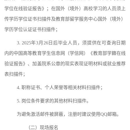
学位在线验证报告》；
在
国外（境外）
高校学习的人员
须
上
传学历学位证书扫描件及教育部留学服务中心国外（境外）
学历学位认证证书扫描件
；
3. 2025
年
3
月
26
日后毕业人员
，须提供
在可查询日期
内的
中国高等教育学生信息网
（
学信网
）《教育部学籍在线
验证报告》、
加盖院系公章的现实表现证明材料或就业推荐
表
扫描件
；
4.
职称证书、
个人荣誉等相关材料
扫描件；
5.
岗位条件要
求的其他材料扫描件。
为避免激活邮件被屏蔽，注册时建议使用
QQ
邮箱。
（二）现场报名