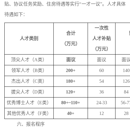
贴
、协议任务奖励、住房待遇等实行
“
一才一议
”
。人才具体
待遇如下：
一次性
合计
人才类别
人才补贴
（万元）
（万元）
顶尖人才（
A
类）
面议
面议
面
领军人才（
B
类）
200+
60
140
杰出人才（
C
类）
180+
54
126
拔尖人才（
D
类）
120+
36
84
优秀博士人才（
E
类）
80+~110+
24-33
56-7
其他优秀人才（
F
类）
40+
12
28
六
、报名
程序