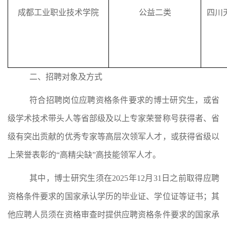
成都工业职业技术学院
公益二类
四川
二
、
招聘
对象
及
方式
符合招聘岗位应聘资格条件要求的博士研究生
，
或省
级学术技术带头人等省部级及以上专家荣誉称号获得者、省
级有突出贡献
的
优秀专家
等
高层次领军人才
，或
获得省级以
上荣誉表彰的
“
高精尖缺
”
高技能领军人才。
其中，博士研究生
须在
202
5
年
12
月
31
日之前取得应聘
资格条件要求的国家承认学历的毕业证、学
位证等证书
；
其
他应聘人员须在资格审查时提供应聘资格条件要求的国家承