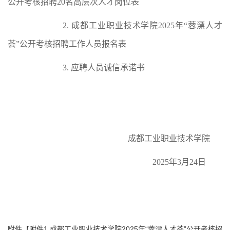
公
开
考核
招聘
20
名高层次人才岗位
表
2.
成都工业职业技术学院
20
2
5
年
“
蓉漂人才
荟
”
公
开
考核
招聘
工作人员
报名表
3.
应聘人员诚信承诺书
成都工业职业技术学院
2025
年
3
月
24
日
附件【
附件1 成都工业职业技术学院2025年“蓉漂人才荟”公开考核招