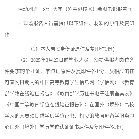
活动地点：浙江大学（紫金港校区）新图书馆报告厅
2.
现场报名人员
需
提供
以下
证件
、
材料
的原件及复印
件：
（
1
）本人居民身份证原件及复印件
1
份；
（
2
）
2025
年
3
月
25
日前毕业人员
，须提供报考岗位条
件要求的毕业证
、
学位证原件及复印件各
1
份
，
及
相应的在
可查询日期内的
中国高等教育学生信息网
（
学信网
）《教育
部学籍在线验证报告》《教育部学历证书电子注册备案表》
《中国高等教育学位在线验证报告》；
在
国外（境外）
高校
学习的人员
须
提供学历学位证书、相应的教育部留学服务中
心国外（境外）学历学位认证证书原件及复印件各
1
份
；