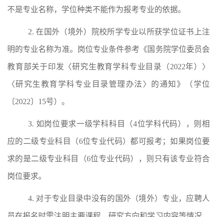
不是专业名称，学位种类不能作为报考专业的依据。
2.
在国
外
（境外）院校所学专业以所获学位证书上注
明的专业名称为准。岗位专业条件参考《国务院学位委员会
教育部关于印发
〈
研究生教育学科专业目录
（
2022
年
）〉
〈
研究生教育学科专业目录管理办法
〉
的通知》（学位
〔
2022
〕
15
号）
。
3.
如岗位要求
一
级学科科目（
4
位学科代码），则相
应的
二
级专业
科目
（
6
位
专业代码）都可报考；如果岗位要
求的是
二
级专业科目（
6
位
专业代码），则只有该专业符合
岗位要求。
4.
对于专业目录中没有的
国
外
（境外）
专业，应聘人
员在报名时需注明主要课程、研究方向和学习内容等情况，