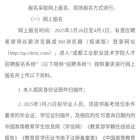
报名
采取网上报名、现场报名方式进行
。
（一）网上报名
网上报名时间：
20
2
5
年
3
月
26
日至
4
月
3
日
，
有意
应聘
者使用谷歌浏览器或
360
浏览器（极速版）
登录网址
（
http://zp.cdivtc.com
），进入
“
成都工业职业技术学院人才
招聘报名系统
”（以下简称“招聘系统”）
按照要求进行网上
报名
并上传以下资料
。
1.
本人居民身份证原件扫描件；
2.
2025
年
3
月
25
日前毕业
人员
，须提供报考岗位条件
要求的毕业证
、
学位证
扫描件，
及
相应的在可查询日期内的
中国高等教育学生信息网
（
学信网
）《教育部学籍在线验证
报告》《教育部学历证书电子注册备案表》《中国高等教育