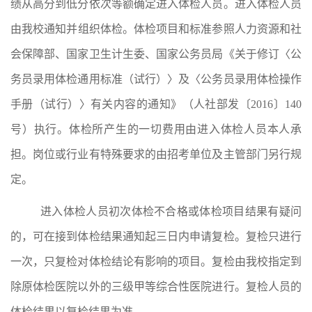
绩从高分到低分依次等额确定进入体检人员。进入体检人员
由
我校
通知并组织体检。体检项目和标准参照人力资源和社
会保障部、国家卫生计生委、国家公务员局《关于修订〈公
务员录用体检通用标准（试行）〉及〈公务员录用体检操作
手册（试行）〉有关内容的通知》（人社部发〔
2016
〕
140
号）执行。体检所产生的一切费用由进入体检人员本人承
担。岗位或行业有特殊要求的由招考单位及主管部门另行规
定。
进入体检人员初次体检不合格或体检项目结果有疑问
的，可在接到体检结果通知起三日内申请复检。复检只进行
一次，只复检对体检结论有影响的项目。复检由
我校
指定到
除原体检医院以外的三级甲等综合性医院进行。复检人员的
体检结果以复检结果为准。