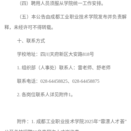
（
四
）
聘用人员须服从学院统一工作安排。
（五）
本公告由
成都工业职业技术学院
发布并负责解
释，未经许可不得转载。
十、
联系方式
学校地址：
四川
天府新区大安路
818
号
1.
组织部（人事处）
联系人：
雷老师、舒老师
联系电话：
028-644588
25
、
028-644588
7
5
2.
各岗位联系人详见附件
1
。
附
件
：
1.
成都工业职业技术学院
20
2
5
年
“
蓉漂人才荟
”