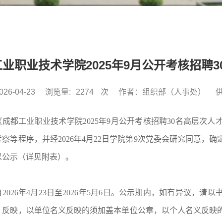
业职业技术学院2025年9月公开考核招聘
26-04-23
浏览量:
2274
次
作者：组织部（人事处）
《成都工业职业技术学院
2025
年
9
月公开考核招聘
30
名高层次人
考察等程序，并经
202
6
年
4
月
22
日学院第
9
次党委会研究同意
，确
以公示（详见附表）。
自
202
6
年
4
月
23
日至
202
6
年
5
月
6
日。公示
期内，如有异议，请以
）反映，以单位名义反映的须加盖本单位公章，以个人名义反映