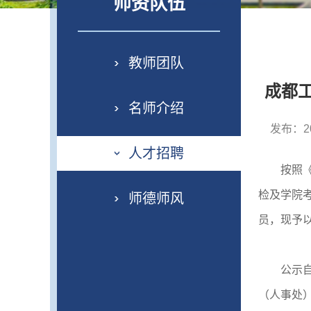
师资队伍
教师团队
成都工
名师介绍
发布：20
人才招聘
按照
检及学院
师德师风
员，现予
公示
（人事处