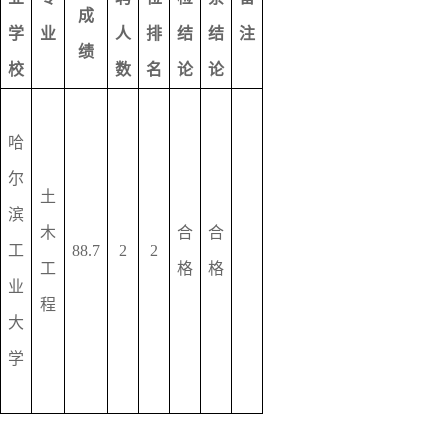
成
学
业
人
排
结
结
注
绩
校
数
名
论
论
哈
尔
土
滨
木
合
合
工
88.7
2
2
工
格
格
业
程
大
学