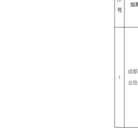
拟
号
成都
1
业技