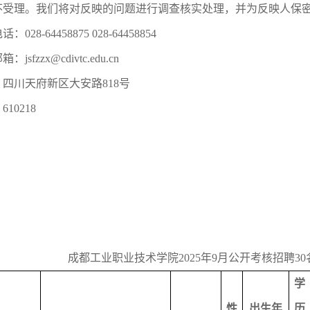
不受理。我们将对反映的问题进行调查核实处理，并为反映人保
电话：
028-64458875
028-64458854
邮箱：
jsfzzx@cdivtc.edu.cn
：四川天府新区大安路
818
号
：
610218
成都工业职业技术学院
2025
年
9
月公开考核招聘
30
学
性
出生年
历