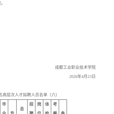
密。
成都工业职业技术学院
202
6
年
4
月
23
日
名高层次人才拟聘人员名单（
六
）
毕
招
岗
体
考
总
业
专
聘
位
检
察
备