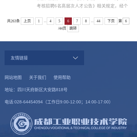
考核招聘6名高层次人才公告》相关规定，经个
人报名、资格审查、面试考核，现将面试成绩及
...
...
进入体检人员名单进行公示。一、面试成绩及进
共263条
上页
1
4
5
6
7
8
44
下页
第
入体检人员名单见附表。二、请进入...
/44页
跳转
友情链接
网站地图
关于我们
使用帮助
地址：四川天府新区大安路818号
电话:028-64454094（工作日9:00-12:00；14:00-17:00）