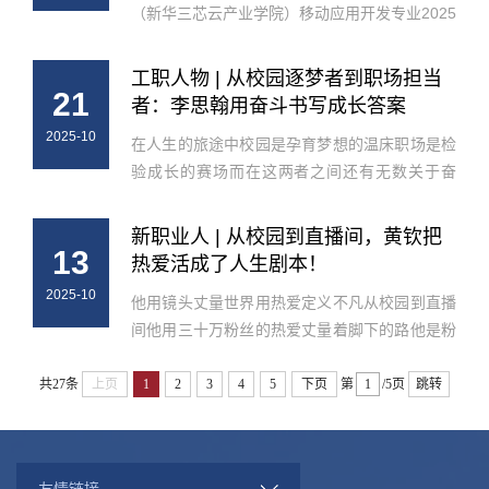
（新华三芯云产业学院）移动应用开发专业2025
届毕业生周楷焯，即将步入西南科技大学，攻读
软件工程专业硕士学位。从一名高职专科生到国
工职人物 | 从校园逐梦者到职场担当
21
家统招硕士研究生，他仅用了三...
者：李思翰用奋斗书写成长答案
2025-10
在人生的旅途中校园是孕育梦想的温床职场是检
验成长的赛场而在这两者之间还有无数关于奋
斗、平衡与温暖的故事在悄然发生今天跟着成公
子走进我校毕业生李思翰的故事看看她是如何从
新职业人 | 从校园到直播间，黄钦把
13
校园的逐梦者蜕变为职场的担当者...
热爱活成了人生剧本！
2025-10
他用镜头丈量世界用热爱定义不凡从校园到直播
间他用三十万粉丝的热爱丈量着脚下的路他是粉
丝眼中的宝藏博主也是不断追梦的行动派今天让
我们走进黄钦的故事看他如何平衡学业与热爱把
共27条
上页
1
2
3
4
5
下页
第
/5页
跳转
每一次出发都变成成长的印记↓ ...