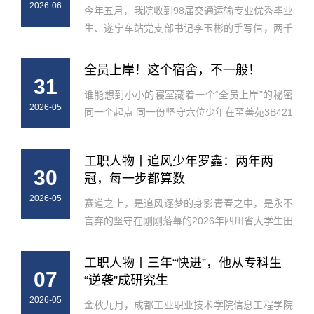
2026-06
今年五月，我院收到98届交通运输专业优秀毕业
生、遂宁车站党支部书记李玉彬的手写信，两千
余字朴实无华、全无华丽辞藻，字里行间皆是他
扎根铁路一线二十八年的亲身感悟，以及对在校
全员上岸！这个宿舍，不一般！
31
后辈的恳切叮嘱。此前不少轨道...
谁能想到小小的寝室藏着一个“全员上岸”的秘密
2026-05
同一个起点 同一份坚守六位少年在至善苑3B421
里书写了一段让人热血沸腾的故事没有各自为战
的孤单只有彼此托举的温暖没有半途而废的遗憾
工职人物丨追风少年罗鑫：两年两
只有目标清晰的并肩当研究生...
30
冠，每一步都算数
2026-05
赛道之上，是追风逐梦的身影青春之中，是永不
言弃的坚守在刚刚落幕的2026年四川省大学生田
径比赛中我校智慧城市学院建工2303班罗鑫再度
站上男子高职高专校园组5000米最高领奖台继
工职人物丨三年“快进”，他从专科生
07
2025年夺冠后成功卫冕用实力续写 ...
“逆袭”成研究生
2026-05
金秋九月，成都工业职业技术学院信息工程学院