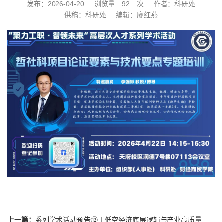
发布：2026-04-20
浏览量:
92
次
作者：科研处
供稿：科研处
编辑：廖红燕
上一篇：
系列学术活动预告⑫丨低空经济底层逻辑与产业高质量发展专题讲座