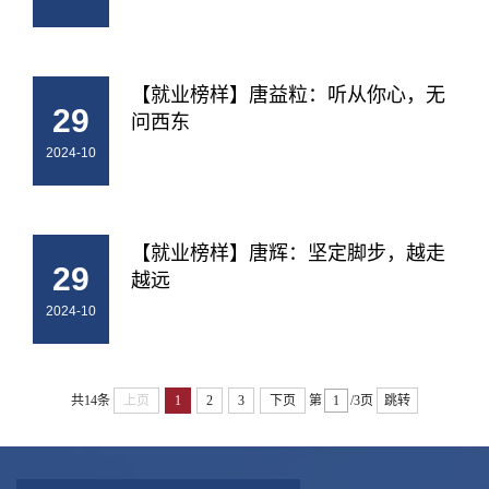
【就业榜样】唐益粒：听从你心，无
29
问西东
2024-10
【就业榜样】唐辉：坚定脚步，越走
29
越远
2024-10
共14条
上页
1
2
3
下页
第
/3页
跳转