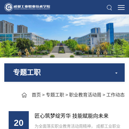
专题工职
首页
>
专题工职
>
职业教育活动周
>
工作动态
匠心筑梦绽芳华 技能赋能向未来
20
为全面落实职业教育活动周精神， 成都工业职业