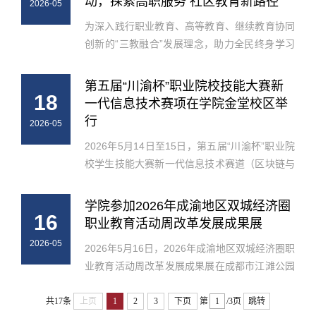
动，探索高职服务 社区教育新路径
2026-05
为深入践行职业教育、高等教育、继续教育协同
创新的“三教融合”发展理念，助力全民终身学习
体系建设，2026年5月19日下午，由成都工业职
业技术学院教育培训服务中心牵头主办，空天产
第五届“川渝杯”职业院校技能大赛新
18
业学院、智慧城市学院联合承办...
一代信息技术赛项在学院金堂校区举
行
2026-05
2026年5月14日至15日，第五届“川渝杯”职业院
校学生技能大赛新一代信息技术赛道（区块链与
安全/区块链应用技术）在成都工业职业技术学院
金堂校区举行。来自川渝两地10所职业院校的50
学院参加2026年成渝地区双城经济圈
16
余名技能精英将同台竞技。本...
职业教育活动周改革发展成果展
2026-05
2026年5月16日，2026年成渝地区双城经济圈职
业教育活动周改革发展成果展在成都市江滩公园
启动，学院作为现代智能制造体验展区代表参加
活动。本次参展，学院紧扣“赋能产业发展、彰
共17条
上页
1
2
3
下页
第
/3页
跳转