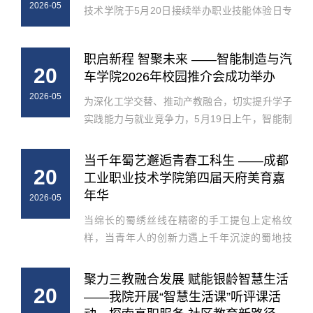
2026-05
技术学院于5月20日接续举办职业技能体验日专
项活动。本次活动以 “工匠工坊展风采，技能体
验促成长” 为核心，依托各学院特色工匠工坊、
职启新程 智聚未来 ——智能制造与汽
职业技能竞赛成果与产教融合...
20
车学院2026年校园推介会成功举办
2026-05
为深化工学交替、推动产教融合，切实提升学子
实践能力与就业竞争力，5月19日上午，智能制
造与汽车学院“职启新程、智聚未来”2026年校园
推介会在天府校区风雨篮球场圆满举行。推介会
当千年蜀艺邂逅青春工科生 ——成都
20
聚焦智能制造、新能源汽车、汽...
工业职业技术学院第四届天府美育嘉
年华
2026-05
当绵长的蜀绣丝线在精密的手工提包上定格纹
样，当青年人的创新力遇上千年沉淀的蜀地技
艺，这不仅是传统技艺的展示舞台，更是职业教
育与文化传承的深度对话。2026年5月，以“蜀艺
聚力三教融合发展 赋能银龄智慧生活
20
成工 锦绣年华”为主题的学院第四...
——我院开展“智慧生活课”听评课活