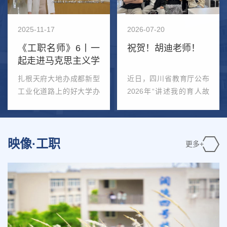
2025-11-17
2026-05-18
2026-05-07
2026-07-20
2026-06-15
2026-06-06
《工职名师》6丨一
她是国奖获得者杨寓
工职人物丨三年“快
祝贺！胡迪老师！
祝贺！全省二等奖！
一纸书信连两代｜轨
起走进马克思主义学
淋！
进”，他从专科生“逆
院学子提笔回信，致
院！
袭”成研究生
敬深耕铁路2...
扎根天府大地办成都新型
繁星似海却在明暗闪烁间
金秋九月，成都工业职业
近日，四川省教育厅公布
一面五星红旗一身飒爽戎
今年五月，我院收到98届
工业化道路上的好大学办
转眸即逝岁月无情只留下
技术学院信息工程学院
2026年“讲述我的育人故
装一份矢志坚守近日第八
交通运输专业优秀毕业
好大学必须要有好老师成
一座座过往的丰碑流年往
（新华三芯云产业学院）
事”活动省级入围作品名
届四川省高校国旗护卫队
生、遂宁车站党支部书记
都工业职业...
复青春一闪...
移动应用开发...
单，我校信...
会操比武在...
李玉彬的手写...
映像·工职
更多+