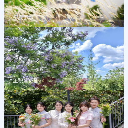
初夏工职
工职蓝花楹