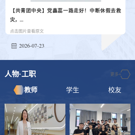
【共青团中央】党鑫蕊一路走好！中断休假去救
幸福交换，遇见别样成工职院！
灾，...
点击图片查看原文
在步履匆匆的工职校园里我们忙着赶路忙着成长也常常忽略
了身边随处可见的温柔与美好今天一起来看成公子捕捉的幸
2026-07-23
2026-06-03
福镜头透过这些影像一同感受藏在校园角落的温暖光景邂
逅...
人物·工职
更多+
教师
学生
校友