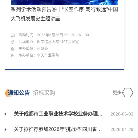
系列学术活动预告⑯丨“长空作序·笃行致远”中国
大飞机发展史主题讲座
活动时间：2026年6月26日15：30-16：30
活动地点：图文信息大楼1107会议室
主办单位：科研处
承办单位：空天产业学院
通知公告
招标采购
更多+
关于成都市工业职业技术学校业务办理的公告
2026年金堂校区OTN线路租用服务（二次）询价结果公告
2026-06-02
2026-08-07
关于拟推荐参加2026年“挑战杯”四川省大学生创业计划竞赛省赛项目的公示
康复训练辅助设备租赁项目（二次）询价结果公告
2026-04-29
2026-08-07