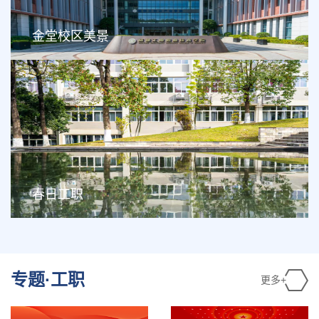
金堂校区美景
春日工职
专题·工职
更多+